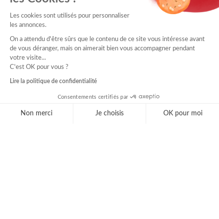
Les cookies sont utilisés pour personnaliser
les annonces.
On a attendu d'être sûrs que le contenu de ce site vous intéresse avant
de vous déranger, mais on aimerait bien vous accompagner pendant
votre visite...
C'est OK pour vous ?
Lire la politique de confidentialité
Consentements certifiés par
Non merci
Je choisis
OK pour moi
Axeptio consent
Plateforme de Gestion du Consentement : Personnal
Notre plateforme vous permet d'adapter et de gérer 