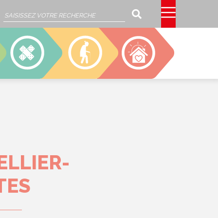
Rechercher
SSIAD
EHPAD
CAJOU
LLIER-
TES