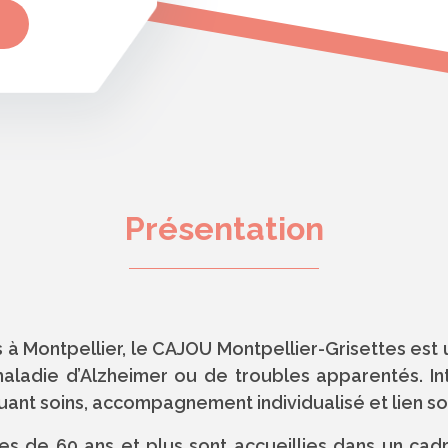
Présentation
s à Montpellier, le CAJOU Montpellier-Grisettes est
aladie d’Alzheimer ou de troubles apparentés. Inté
guant soins, accompagnement individualisé et lien soc
s de 60 ans et plus sont accueillies dans un cadre