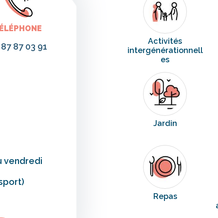
ÉLÉPHONE
Activités
 87 87 03 91
intergénérationnell
es
Jardin
au vendredi
sport)
Repas