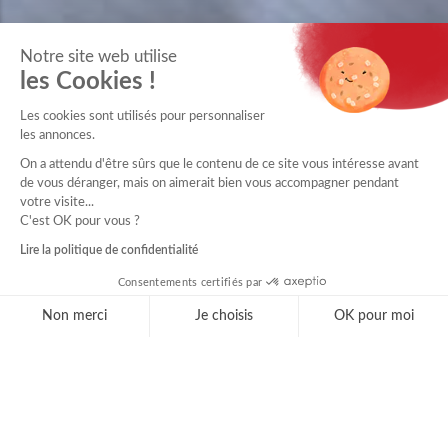
Notre site web utilise
les Cookies !
Les cookies sont utilisés pour personnaliser
les annonces.
On a attendu d'être sûrs que le contenu de ce site vous intéresse avant
de vous déranger, mais on aimerait bien vous accompagner pendant
votre visite...
C'est OK pour vous ?
Lire la politique de confidentialité
Consentements certifiés par
Non merci
Je choisis
OK pour moi
Axeptio consent
Plateforme de Gestion du Consentement : Personnal
Notre plateforme vous permet d'adapter et de gérer 