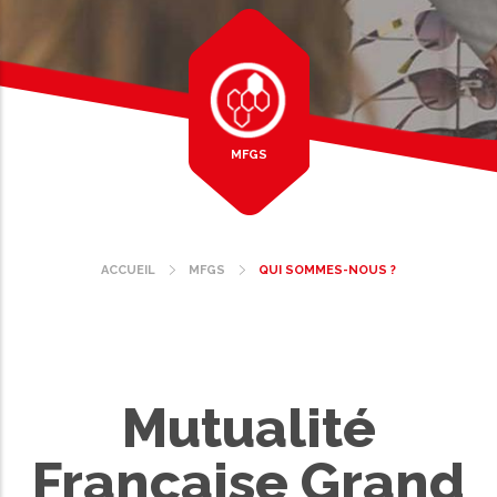
MFGS
ACCUEIL
MFGS
QUI SOMMES-NOUS ?
Fil
d'Ariane
Mutualité
Française Grand