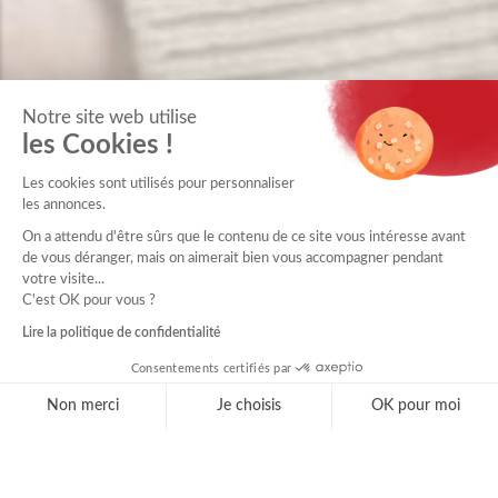
Notre site web utilise
les Cookies !
Les cookies sont utilisés pour personnaliser
les annonces.
On a attendu d'être sûrs que le contenu de ce site vous intéresse avant
de vous déranger, mais on aimerait bien vous accompagner pendant
votre visite...
C'est OK pour vous ?
Lire la politique de confidentialité
Consentements certifiés par
Non merci
Je choisis
OK pour moi
Axeptio consent
Plateforme de Gestion du Consentement : Personnal
Notre plateforme vous permet d'adapter et de gérer 