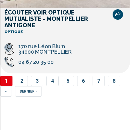
ÉCOUTER VOIR OPTIQUE
MUTUALISTE - MONTPELLIER
ANTIGONE
OPTIQUE
170 rue Léon Blum
34000 MONTPELLIER
04 67 20 35 00
PAGE
1
PAGE
2
PAGE
3
PAGE
4
PAGE
5
PAGE
6
PAGE
7
PAGE
8
COURANTE
PAGE
››
DERNIÈRE
DERNIER »
SUIVANTE
PAGE