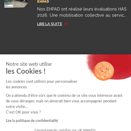
EHPAD
Nos EHPAD ont réalisé leurs évaluations HAS
2026. Une mobilisation collective au service
de la qualité de l'accompagnement et de
LIRE LA SUITE
l'amélioration continue
Notre site web utilise
les Cookies !
Les cookies sont utilisés pour personnaliser
les annonces.
On a attendu d'être sûrs que le contenu de ce site vous intéresse avant
de vous déranger, mais on aimerait bien vous accompagner pendant
votre visite...
© 2025 MFGS -
MENTIONS LÉGALES ET DONNÉES
C'est OK pour vous ?
PERSONNELLES
•
SITE INTERNET PAR DVI PRODUCTION
Lire la politique de confidentialité
Consentements certifiés par