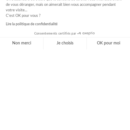
de vous déranger, mais on aimerait bien vous accompagner pendant
votre visite...
C'est OK pour vous ?
Lire la politique de confidentialité
Consentements certifiés par
Non merci
Je choisis
OK pour moi
Axeptio consent
Plateforme de Gestion du Consentement : Personnal
Notre plateforme vous permet d'adapter et de gérer 