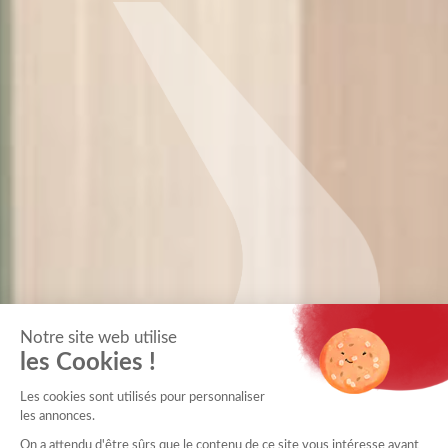
Notre site web utilise
Prendre soin de
les Cookies !
tous,
autrement
Les cookies sont utilisés pour personnaliser
les annonces.
On a attendu d'être sûrs que le contenu de ce site vous intéresse avant